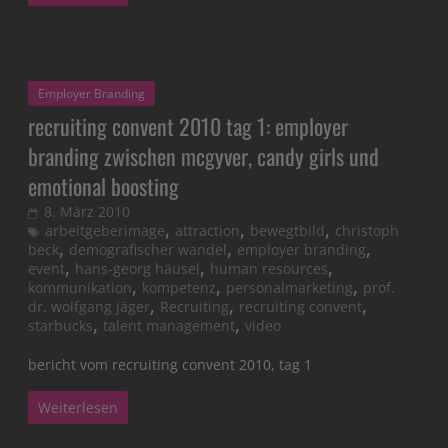
Employer Branding
recruiting convent 2010 tag 1: employer
branding zwischen mcgyver, candy girls und
emotional boosting
8. März 2010
,
,
,
arbeitgeberimage
attraction
bewegtbild
christoph
,
,
,
beck
demografischer wandel
employer branding
,
,
,
event
hans-georg häusel
human resources
,
,
,
kommunikation
kompetenz
personalmarketing
prof.
,
,
,
dr. wolfgang jäger
Recruiting
recruiting convent
,
,
starbucks
talent management
video
bericht vom recruiting convent 2010, tag 1
Weiterlesen