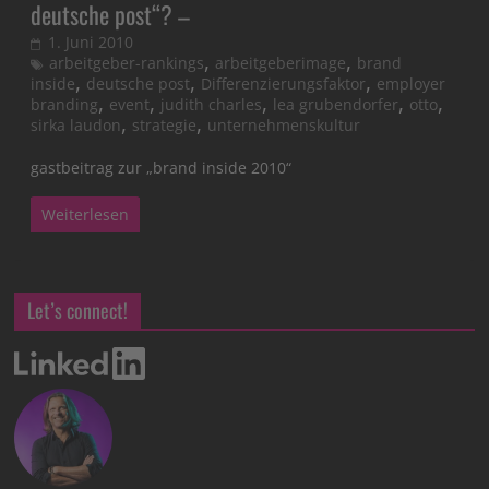
deutsche post“? –
1. Juni 2010
,
,
arbeitgeber-rankings
arbeitgeberimage
brand
,
,
,
inside
deutsche post
Differenzierungsfaktor
employer
,
,
,
,
,
branding
event
judith charles
lea grubendorfer
otto
,
,
sirka laudon
strategie
unternehmenskultur
gastbeitrag zur „brand inside 2010“
Weiterlesen
Let’s connect!