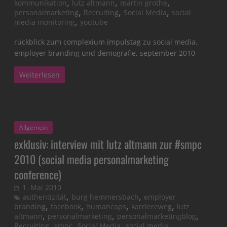
,
,
,
kommunikation
lutz altmann
martin grothe
,
,
,
personalmarketing
Recruiting
Social Media
social
,
media monitoring
youtube
rückblick zum complexium impulstag zu social media,
employer branding und demografie, september 2010
Weiterlesen
Allgemein
exklusiv: interview mit lutz altmann zur #smpc
2010 (social media personalmarketing
conference)
1. Mai 2010
,
,
authentizität
burg hemmersbach
employer
,
,
,
,
branding
facebook
humancaps
karriereweg
lutz
,
,
,
altmann
personalmarketing
personalmarketingblog
,
,
,
Recruiting
smpc
Social Media
social media