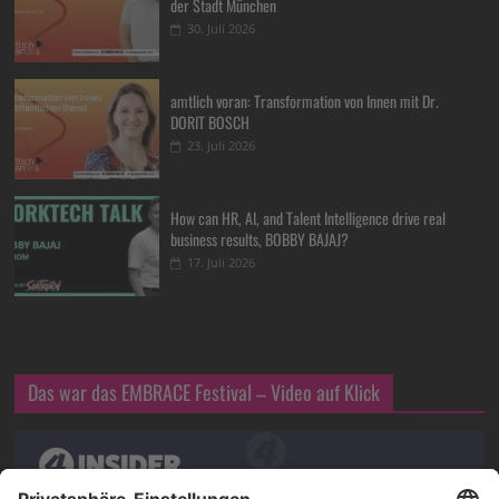
der Stadt München
30. Juli 2026
amtlich voran: Transformation von Innen mit Dr.
DORIT BOSCH
23. Juli 2026
How can HR, AI, and Talent Intelligence drive real
business results, BOBBY BAJAJ?
17. Juli 2026
Das war das EMBRACE Festival – Video auf Klick