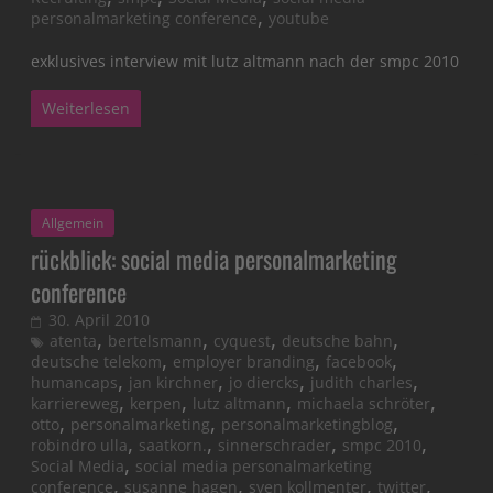
,
personalmarketing conference
youtube
exklusives interview mit lutz altmann nach der smpc 2010
Weiterlesen
Allgemein
rückblick: social media personalmarketing
conference
30. April 2010
,
,
,
,
atenta
bertelsmann
cyquest
deutsche bahn
,
,
,
deutsche telekom
employer branding
facebook
,
,
,
,
humancaps
jan kirchner
jo diercks
judith charles
,
,
,
,
karriereweg
kerpen
lutz altmann
michaela schröter
,
,
,
otto
personalmarketing
personalmarketingblog
,
,
,
,
robindro ulla
saatkorn.
sinnerschrader
smpc 2010
,
Social Media
social media personalmarketing
,
,
,
,
conference
susanne hagen
sven kollmenter
twitter