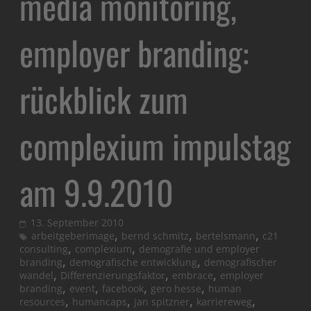
media monitoring,
employer branding:
rückblick zum
complexium impulstag
am 9.9.2010
13. September 2010
,
,
,
arbeitgeberimage
bernd schmitz
bertelsmann
c21
,
,
consulting
complexium
demografie und employer
,
,
branding
demografische entwicklung
demografischer
,
,
,
wandel
Differenzierungsfaktor
embrace
employer
,
,
,
,
branding
event
facebook
gero hesse
human
,
,
,
,
resources
humancaps
jan spitzner
karriereweg