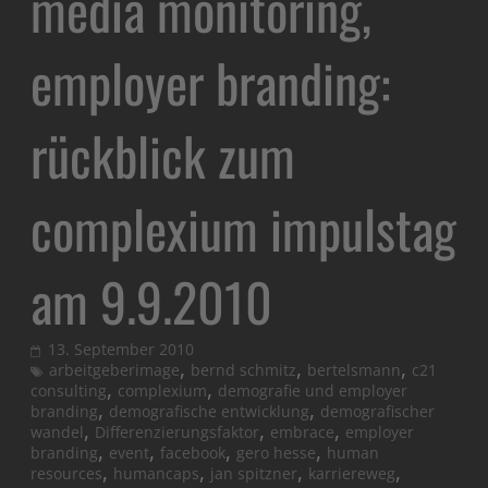
media monitoring,
employer branding:
rückblick zum
complexium impulstag
am 9.9.2010
13. September 2010
,
,
,
arbeitgeberimage
bernd schmitz
bertelsmann
c21
,
,
consulting
complexium
demografie und employer
,
,
branding
demografische entwicklung
demografischer
,
,
,
wandel
Differenzierungsfaktor
embrace
employer
,
,
,
,
branding
event
facebook
gero hesse
human
,
,
,
,
resources
humancaps
jan spitzner
karriereweg