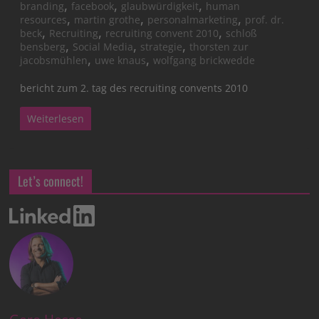
,
,
,
branding
facebook
glaubwürdigkeit
human
,
,
,
resources
martin grothe
personalmarketing
prof. dr.
,
,
,
beck
Recruiting
recruiting convent 2010
schloß
,
,
,
bensberg
Social Media
strategie
thorsten zur
,
,
jacobsmühlen
uwe knaus
wolfgang brickwedde
bericht zum 2. tag des recruiting convents 2010
Weiterlesen
Let’s connect!