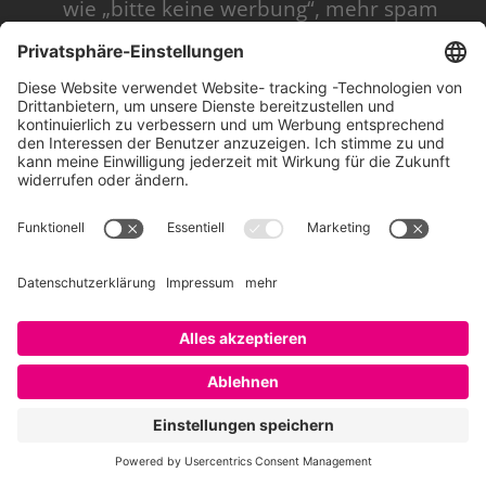
wie „bitte keine werbung“, mehr spam
filter usw. ergo: guerilla marketing als
mögliche alternative…oder im o-ton:
„wenn man mit einfallslosen
werbebotschaften mitarbeiter sucht,
dann schalten die nicht ab, sondern gar
nicht erst ein!“
überraschung, zusatznutzen und happy
end beachten beim guerilla marketing!
was ich niemandem vorenthalten möchte,
ist das nette otto video, von herrn patalas
als gutes guerilla marketing beispiel
genutzt:
[youtube=http://www.youtube.com/watch?
v=T5vnP91edNw] nach diesen eher