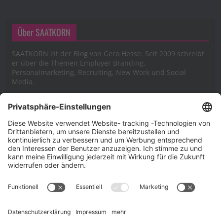
Über SAATKORN
SAATKORN ist der Blog von Gero Hesse. Seit 2009 schreibt
er über die Themen Employer Branding,
Personalmarketing, Recruiting, New Work und Social
Media.
Impressum
Impressum
Datenschutzerklärung
Cookie-Richtlinie (EU)
SAATKORN – der Employer Branding Blog
Werbung auf SAATKORN