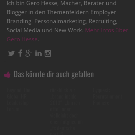
Ich bin Gero Hesse, Macher, Berater und
Blogger in den Themenfeldern Employer
Branding, Personalmarketing, Recruiting,
Social Media und New Work.
Mehr Infos über
Gero Hesse
.
Das könnte dir auch gefallen
Beyond, The
rückblick zur
Cyquest:
Global HR
„brand inside
Recrutainment
Leadership
2010“: „bin ich
Pioniere
Forum
otto“ oder
vielleicht doch
eher mitglied im
„fc deutsche
post“? –