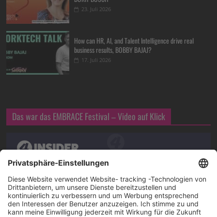
23. Juli 2026
How can HR, AI, and Talent Intelligence drive real
business results, BOBBY BAJAJ?
17. Juli 2026
Das war das EMBRACE Festival – Video auf Klick