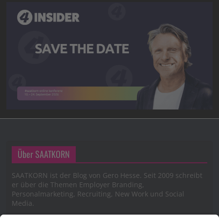
Über SAATKORN
SAATKORN ist der Blog von Gero Hesse. Seit 2009 schreibt
er über die Themen Employer Branding,
Personalmarketing, Recruiting, New Work und Social
Media.