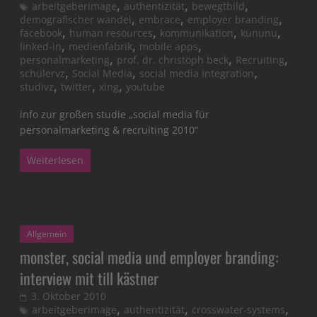
,
,
,
arbeitgeberimage
authentizität
bewegtbild
,
,
,
demografischer wandel
embrace
employer branding
,
,
,
,
facebook
human resources
kommunikation
kununu
,
,
,
linked-in
medienfabrik
mobile apps
,
,
,
personalmarketing
prof. dr. christoph beck
Recruiting
,
,
,
schülervz
Social Media
social media integration
,
,
,
studivz
twitter
xing
youtube
info zur großen studie „social media für
personalmarketing & recruiting 2010“
Weiterlesen
Allgemein
monster, social media und employer branding:
interview mit till kästner
3. Oktober 2010
,
,
,
arbeitgeberimage
authentizität
crosswater-systems