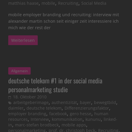
,
,
,
matthias haase
mobile
Recruiting
Social Media
mobile employer branding und recruiting: interview mit
alexander martin schon seit einiger zeit interessiere ich
mich wie der rest der
Weiterlesen
Allgemein
deutsche telekom #1 in der social media
personalmarketing studie
18. Oktober 2010
,
,
,
,
arbeitgeberimage
authentizität
bayer
bewegtbild
,
,
,
daimler
deutsche telekom
Differenzierungsfaktor
,
,
,
employer branding
facebook
gero hesse
human
,
,
,
,
resources
Interview
kommunikation
kununu
linked-
,
,
,
in
marc-stefan brodbeck
mobile apps
,
,
,
personalmarketing
prof. dr. christoph beck
Recruiting