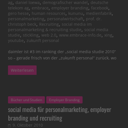
,
,
,
ag
daniel loewa
demografischer wandel
deutsche
,
,
,
,
telekom ag
embrace
employer branding
facebook
,
,
,
,
gero hesse
human resources
kununu
medienfabrik
,
,
personalmarketing
personalwirtschaft
prof. dr.
,
,
christoph beck
Recruiting
social media im
,
personalmarketing & recruiting studie
social media
,
,
,
,
,
studie
stickling
web 2.0
www.embrace-info.de
xing
,
youtube
zukunft personal
daimler ist #3 im ranking der „social media studie 2010“
so – gerade frisch von der „zukunft personal“ zurück, wo
Weiterlesen
Bücher und Studien
Employer Branding
social media für personalmarketing, employer
branding und recruiting
9. Oktober 2010