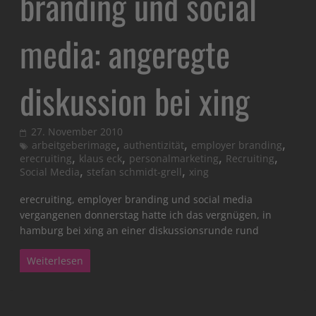
branding und social
media: angeregte
diskussion bei xing
27. November 2010
,
,
,
arbeitgeberimage
authentizität
employer branding
,
,
,
,
erecruiting
klaus eck
personalmarketing
Recruiting
,
,
Social Media
stefan schmidt-grell
xing
erecruiting, employer branding und social media
vergangenen donnerstag hatte ich das vergnügen, in
hamburg bei xing an einer diskussionsrunde rund
Weiterlesen