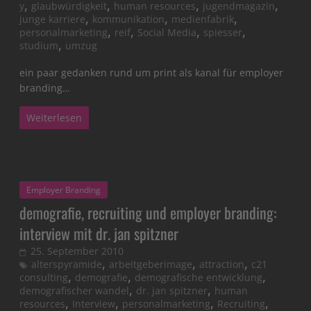
,
,
,
,
y
glaubwürdigkeit
human resources
jugendmagazin
,
,
,
junge karriere
kommunikation
medienfabrik
,
,
,
,
personalmarketing
reif
Social Media
spiesser
,
studium
umzug
ein paar gedanken rund um print als kanal für employer
branding…
Weiterlesen
Employer Branding
demografie, recruiting und employer branding:
interview mit dr. jan spitzner
25. September 2010
,
,
,
alterspyramide
arbeitgeberimage
attraction
c21
,
,
,
consulting
demografie
demografische entwicklung
,
,
demografischer wandel
dr. jan spitzner
human
,
,
,
,
resources
Interview
personalmarketing
Recruiting