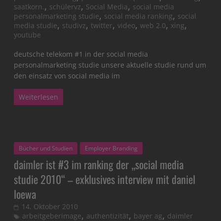
,
,
,
saatkorn.
schülervz
Social Media
social media
,
,
personalmarketing studie
social media ranking
social
,
,
,
,
,
,
media studie
studivz
twitter
video
web 2.0
xing
youtube
deutsche telekom #1 in der social media
personalmarketing studie unsere aktuelle studie rund um
den einsatz von social media im
Weiterlesen
Bücher und Studien
Employer Branding
daimler ist #3 im ranking der „social media
studie 2010“ – exklusives interview mit daniel
loewa
14. Oktober 2010
,
,
,
arbeitgeberimage
authentizität
bayer ag
daimler