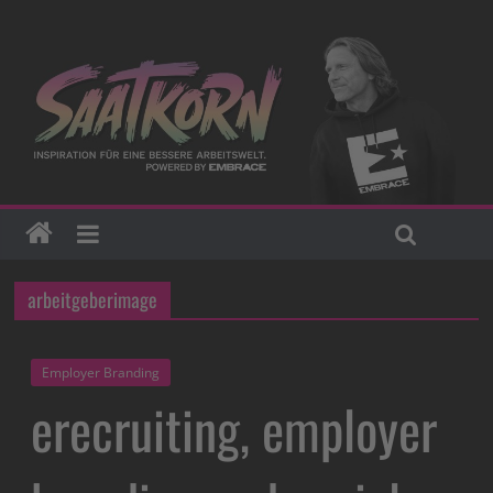
arbeitgeberimage
Employer Branding
erecruiting, employer