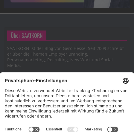
Über SAATKORN
SAATKORN ist der Blog von Gero Hesse. Seit 2009 schreibt
er über die Themen Employer Branding,
Personalmarketing, Recruiting, New Work und Social
Media.
Impressum
Impressum
Datenschutzerklärung
Cookie-Richtlinie (EU)