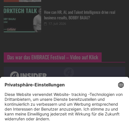
How can HR, AI, and Talent Intelligence drive real
business results, BOBBY BAJAJ?
17. Juli 2026
Das war das EMBRACE Festival – Video auf Klick