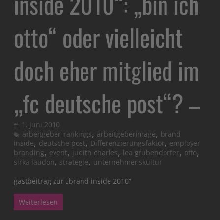
inside 2010“: „bin ich
otto“ oder vielleicht
doch eher mitglied im
„fc deutsche post“? –
1. Juni 2010
,
,
arbeitgeber-rankings
arbeitgeberimage
brand
,
,
,
inside
deutsche post
Differenzierungsfaktor
employer
,
,
,
,
,
branding
event
judith charles
lea grubendorfer
otto
,
,
sirka laudon
strategie
unternehmenskultur
gastbeitrag zur „brand inside 2010“
Weiterlesen