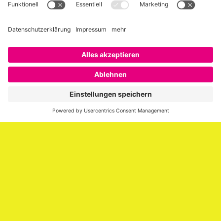
Über SAATKORN
SAATKORN ist der Blog von Gero Hesse. Seit 2009 schreibt
er über die Themen Employer Branding,
Personalmarketing, Recruiting, New Work und Social
Media.
Impressum
Impressum
Datenschutzerklärung
Cookie-Richtlinie (EU)
SAATKORN – der Employer Branding Blog