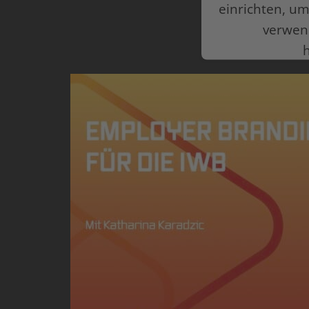
einrichten, um
verwen
powered by
Userce