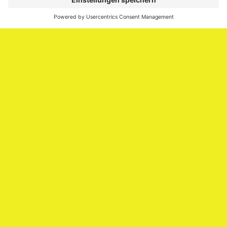
Media.
Impressum
Impressum
Datenschutzerklärung
Cookie-Richtlinie (EU)
SAATKORN – der Employer Branding Blog
Werbung auf SAATKORN
Copyright © 2026
SAATKORN