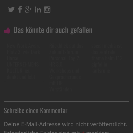
Das könnte dir auch gefallen
New Work Award
Rückblick auf das
social media ist
Platz 3: wie Dark
Zukunftsforum
das zentrale
Horse
Personal, Tag 2:
thema beim E12
UNTERNEHMENS
HR 3.0,
gipfel in
KULTUR neu
Workshops und
karlsruhe
denkt und lebt
Gesprächsrunde
mit HR
Vorständen
Schreibe einen Kommentar
Deine E-Mail-Adresse wird nicht veröffentlicht.
Erforderliche Felder sind mit
*
markiert