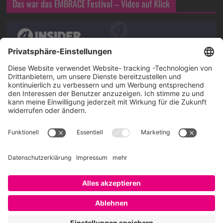
Das war das EMBRACE Festival – Video auf Klick
Über SAATKORN
SAATKORN ist der Blog von Gero Hesse. Seit 2009 schreibt
er über die Themen Employer Branding,
Personalmarketing, Recruiting, New Work und Social