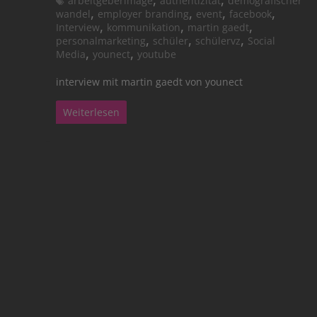
arbeitgeberimage
authentizität
demografischer
,
,
,
,
wandel
employer branding
event
facebook
,
,
,
Interview
kommunikation
martin gaedt
,
,
,
personalmarketing
schüler
schülervz
Social
,
,
Media
younect
youtube
interview mit martin gaedt von younect
Weiterlesen