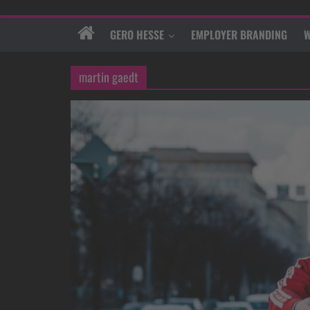
GERO HESSE
EMPLOYER BRANDING
W
martin gaedt