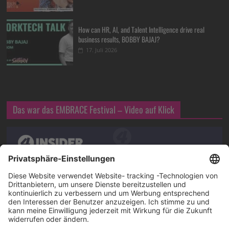
How can HR, AI, and Talent Intelligence drive real
business results, BOBBY BAJAJ?
17. Juli 2026
Das war das EMBRACE Festival – Video auf Klick