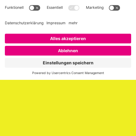
Über SAATKORN
SAATKORN ist der Blog von Gero Hesse. Seit 2009 schreibt
er über die Themen Employer Branding,
Personalmarketing, Recruiting, New Work und Social
Media.
Impressum
Impressum
Datenschutzerklärung
Cookie-Richtlinie (EU)