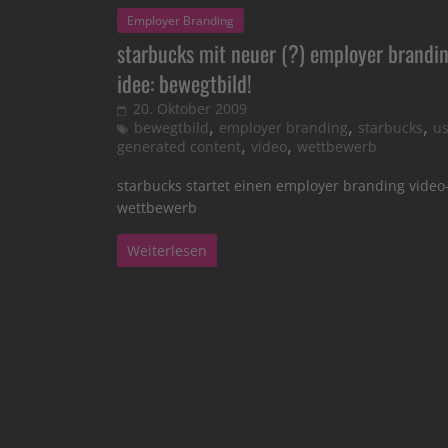
Employer Branding
starbucks mit neuer (?) employer brandi
idee: bewegtbild!
20. Oktober 2009
,
,
,
bewegtbild
employer branding
starbucks
us
,
,
generated content
video
wettbewerb
starbucks startet einen employer branding video
wettbewerb
Weiterlesen