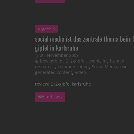
Allgemein
social media ist das zentrale thema beim
gipfel in karlsruhe
20. November 2009
,
,
,
,
bewegtbild
E12-gipfel
event
hr
human
,
,
,
resources
kommunikation
Social Media
user
,
generated content
video
review: E12-gipfel karlsruhe
Weiterlesen