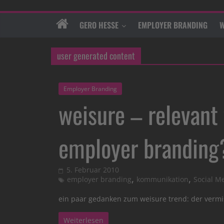
GERO HESSE
EMPLOYER BRANDING
W
user generated content
Employer Branding
weisure – relevant
employer branding
5. Februar 2010
,
,
employer branding
kommunikation
Social M
ein paar gedanken zum weisure trend: der vermi
Weiterlesen