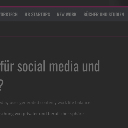
ORKTECH
HR STARTUPS
NEW WORK
BÜCHER UND STUDIEN
 für social media und
?
,
,
edia
user generated content
work life balance
schung von privater und beruflicher sphäre