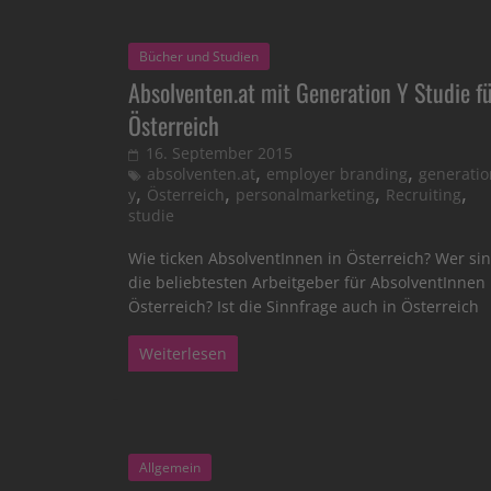
Bücher und Studien
Absolventen.at mit Generation Y Studie f
Österreich
16. September 2015
,
,
absolventen.at
employer branding
generatio
,
,
,
,
y
Österreich
personalmarketing
Recruiting
studie
Wie ticken AbsolventInnen in Österreich? Wer si
die beliebtesten Arbeitgeber für AbsolventInnen 
Österreich? Ist die Sinnfrage auch in Österreich
Weiterlesen
Allgemein