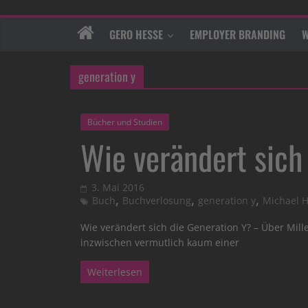
GERO HESSE
EMPLOYER BRANDING
W
generation y
Bücher und Studien
Wie verändert sich
3. Mai 2016
,
,
,
Buch
Buchverlosung
generation y
Michael H
Wie verändert sich die Generation Y? – Über Mil
inzwischen vermutlich kaum einer
Weiterlesen