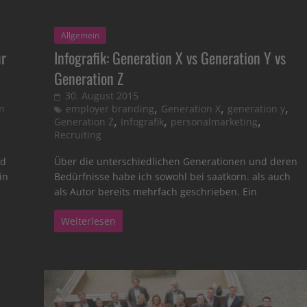
Allgemein
ür
Infografik: Generation X vs Generation Y vs
Generation Z
30. August 2015
,
,
,
n
employer branding
Generation X
generation y
,
,
,
Generation Z
Infografik
personalmarketing
Recruiting
nd
Über die unterschiedlichen Generationen und deren
in
Bedürfnisse habe ich sowohl bei saatkorn. als auch
als Autor bereits mehrfach geschrieben. Ein
Weiterlesen