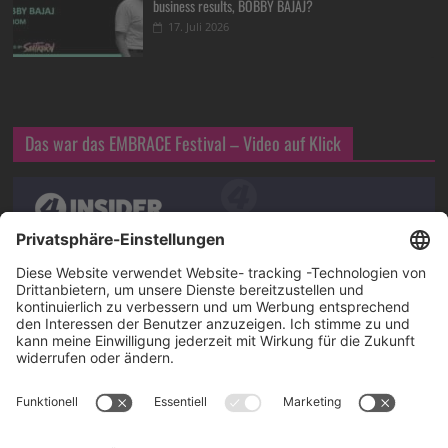
business results, BOBBY BAJAJ?
17. Juli 2026
Das war das EMBRACE Festival – Video auf Klick