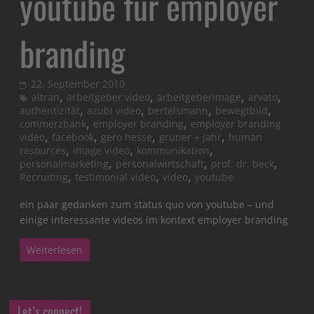
youtube für employer
branding
22. September 2010
,
,
,
,
altran
arbeitgeber video
arbeitgeberimage
arvato
,
,
,
,
authentizität
azubi video
bertelsmann
bewegtbild
,
,
commerzbank
employer branding
employer branding
,
,
,
,
video
facebook
gero hesse
gruner + jahr
human
,
,
,
resources
image video
kommunikation
,
,
,
personalmarketing
personalwirtschaft
prof. dr. beck
,
,
,
Recruiting
testimonial video
video
youtube
ein paar gedanken zum status quo von youtube – und
einige interessante videos im kontext employer branding
Weiterlesen
Let’s connect!