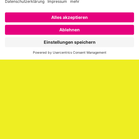
Über SAATKORN
SAATKORN ist der Blog von Gero Hesse. Seit 2009 schreibt
er über die Themen Employer Branding,
Personalmarketing, Recruiting, New Work und Social
Media.
Impressum
Impressum
Datenschutzerklärung
Cookie-Richtlinie (EU)
SAATKORN – der Employer Branding Blog
Werbung auf SAATKORN