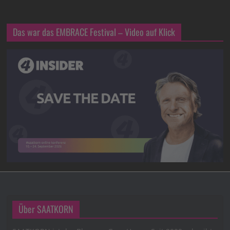
Das war das EMBRACE Festival – Video auf Klick
Über SAATKORN