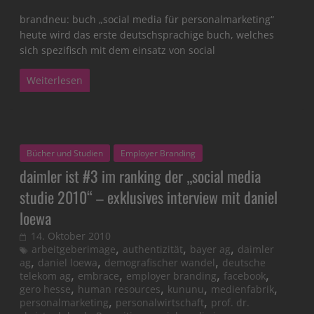
brandneu: buch „social media für personalmarketing“
heute wird das erste deutschsprachige buch, welches
sich spezifisch mit dem einsatz von social
Weiterlesen
Bücher und Studien
Employer Branding
daimler ist #3 im ranking der „social media
studie 2010“ – exklusives interview mit daniel
loewa
14. Oktober 2010
,
,
,
arbeitgeberimage
authentizität
bayer ag
daimler
,
,
,
ag
daniel loewa
demografischer wandel
deutsche
,
,
,
,
telekom ag
embrace
employer branding
facebook
,
,
,
,
gero hesse
human resources
kununu
medienfabrik
,
,
personalmarketing
personalwirtschaft
prof. dr.