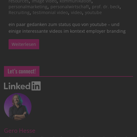
,
,
,
resources
image video
kommunikation
,
,
,
personalmarketing
personalwirtschaft
prof. dr. beck
,
,
,
Recruiting
testimonial video
video
youtube
ein paar gedanken zum status quo von youtube – und
einige interessante videos im kontext employer branding
Weiterlesen
Let’s connect!
Gero Hesse