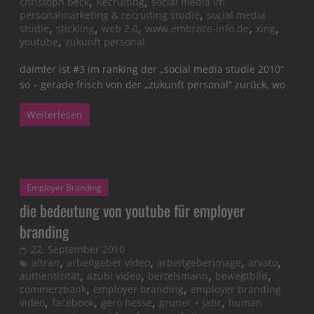
,
,
christoph beck
Recruiting
social media im
,
personalmarketing & recruiting studie
social media
,
,
,
,
,
studie
stickling
web 2.0
www.embrace-info.de
xing
,
youtube
zukunft personal
daimler ist #3 im ranking der „social media studie 2010“
so – gerade frisch von der „zukunft personal“ zurück, wo
Weiterlesen
Employer Branding
die bedeutung von youtube für employer
branding
22. September 2010
,
,
,
,
altran
arbeitgeber video
arbeitgeberimage
arvato
,
,
,
,
authentizität
azubi video
bertelsmann
bewegtbild
,
,
commerzbank
employer branding
employer branding
,
,
,
,
video
facebook
gero hesse
gruner + jahr
human