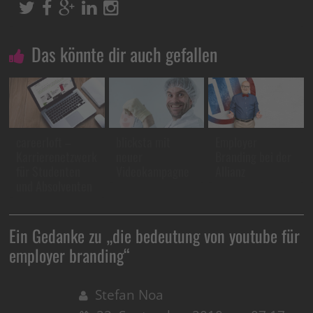
Das könnte dir auch gefallen
careerloft –
blicksta mit
Employer
Karrierenetzwerk
neuer
Branding bei der
für Studenten
Videokampagne
Allianz
und Absolventen
Ein Gedanke zu „
die bedeutung von youtube für
employer branding
“
Stefan Noa