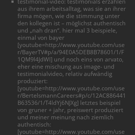
testimonial-video: testimonials erzählen
aus ihrem arbeitsalltag, was sie an ihrer
firma mögen, wie die stimmung unter
den kollegen ist – möglichst authentisch
und „nah dran“. hier mal 3 beispiele,
einmal von bayer
[youtube=http://www.youtube.com/use
r/BayerTV#p/a/94E0A5DEB8B78601/1/F
1QM9l4JdWI] und noch eins von arvato,
eher eine mischung aus image- und
testimonialvideo, relativ aufwändig
produziert:
[youtube=http://www.youtube.com/use
r/BertelsmannCareers#p/c/12AC886441
B63536/1/T4ldYj6NJXg] letztes beispiel
von gruner + jahr, preiswert produziert
und meiner meinung nach ziemlich
authentisch:
[youtube=http://www.youtube.com/use