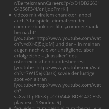
r/BertelsmannCareers#p/c/D1DB26631
C4356F3/4/qr1JqpPmrKI]
videos mit viralem charakter: anbei
auch 3 beispiele. einmal von der
commerzbank der film „commerzbank
bei nacht“
[youtube=http://www.youtube.com/wat
ch?v=dXr-Ej5pJqM] und der – in meinen
augen nach wie vor unsägliche, aber
erfolgreiche – „klassiker“ des
österreichischen bundesheeres:
[youtube=http://www.youtube.com/wat
ch?v=7W15ejKBssk] sowie der lustige
spot von altran
[youtube=http://www.youtube.com/wat
ch?
v=8wITfqtRIrs&p=CC0A44CBDBC42CE5&
playnext=1&index=9]
faq-video: zum beispiel zum thema „wie