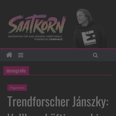
demografie
Allgemein
Trendforscher Jánszky: