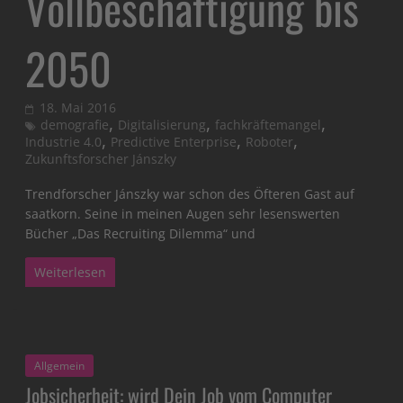
Vollbeschäftigung bis
2050
18. Mai 2016
,
,
,
demografie
Digitalisierung
fachkräftemangel
,
,
,
Industrie 4.0
Predictive Enterprise
Roboter
Zukunftsforscher Jánszky
Trendforscher Jánszky war schon des Öfteren Gast auf
saatkorn. Seine in meinen Augen sehr lesenswerten
Bücher „Das Recruiting Dilemma“ und
Weiterlesen
Allgemein
Jobsicherheit: wird Dein Job vom Computer