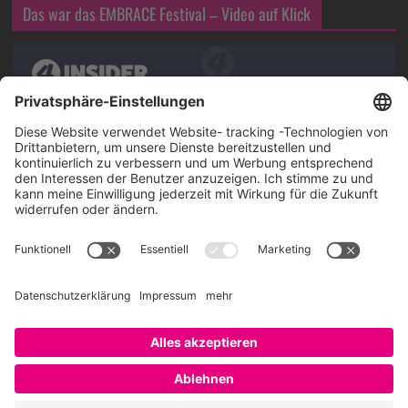
Das war das EMBRACE Festival – Video auf Klick
Über SAATKORN
SAATKORN ist der Blog von Gero Hesse. Seit 2009 schreibt
er über die Themen Employer Branding,
Personalmarketing, Recruiting, New Work und Social