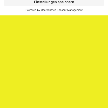
Media.
Impressum
Impressum
Datenschutzerklärung
Cookie-Richtlinie (EU)
SAATKORN – der Employer Branding Blog
Werbung auf SAATKORN
Copyright © 2026
SAATKORN