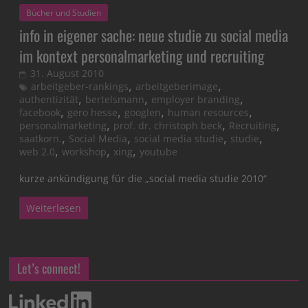
Bücher und Studien
info in eigener sache: neue studie zu social media
im kontext personalmarketing und recruiting
31. August 2010
,
,
arbeitgeber-rankings
arbeitgeberimage
,
,
,
authentizität
bertelsmann
employer branding
,
,
,
,
facebook
gero hesse
googlen
human resources
,
,
,
personalmarketing
prof. dr. christoph beck
Recruiting
,
,
,
,
saatkorn.
Social Media
social media studie
studie
,
,
,
web 2.0
workshop
xing
youtube
kurze ankündigung für die „social media studie 2010“
Weiterlesen
Let’s connect!