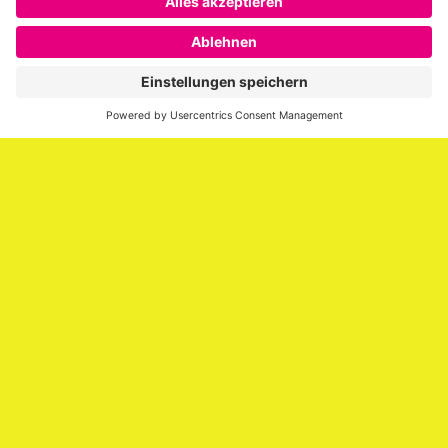
SAATKORN ist der Blog von Gero Hesse. Seit 2009 schreibt
er über die Themen Employer Branding,
Personalmarketing, Recruiting, New Work und Social
Media.
Impressum
Impressum
Datenschutzerklärung
Cookie-Richtlinie (EU)
SAATKORN – der Employer Branding Blog
Werbung auf SAATKORN