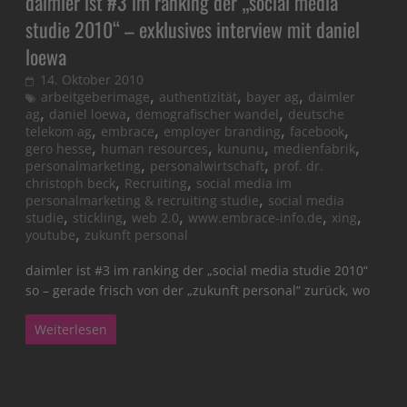
daimler ist #3 im ranking der „social media
studie 2010“ – exklusives interview mit daniel
loewa
14. Oktober 2010
,
,
,
arbeitgeberimage
authentizität
bayer ag
daimler
,
,
,
ag
daniel loewa
demografischer wandel
deutsche
,
,
,
,
telekom ag
embrace
employer branding
facebook
,
,
,
,
gero hesse
human resources
kununu
medienfabrik
,
,
personalmarketing
personalwirtschaft
prof. dr.
,
,
christoph beck
Recruiting
social media im
,
personalmarketing & recruiting studie
social media
,
,
,
,
,
studie
stickling
web 2.0
www.embrace-info.de
xing
,
youtube
zukunft personal
daimler ist #3 im ranking der „social media studie 2010“
so – gerade frisch von der „zukunft personal“ zurück, wo
Weiterlesen