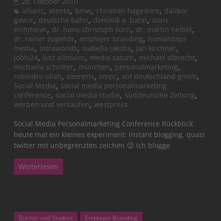
28. Oktober 2010
,
,
,
,
allianz
atenta
bmw
christian hagedorn
dalibor
,
,
,
gavric
deutsche bahn
dominik a. hahn
doris
,
,
,
eichmeier
dr. hans-christoph kürn
dr. martin heibel
,
,
dr. rainer zugehör
employer branding
humancaps
,
,
,
,
media
intraworlds
isabella jakobs
jan kirchner
,
,
,
,
jobtv24
lutz altmann
media saturn
michael albrecht
,
,
,
michaela schröter
münchen
personalmarketing
,
,
,
,
robindro ullah
siemens
smpc
snt deutschland gmbh
,
Social Media
social media personalmarketing
,
,
,
conference
social media studie
süddeutsche Zeitung
,
werben und verkaufen
westpress
Social Media Personalmarketing Conference Rückblick
heute mal ein kleines experiment: instant blogging, quasi
twitter mit unbegrenzten zeichen 😉 ich blogge
Weiterlesen
Bücher und Studien
Employer Branding