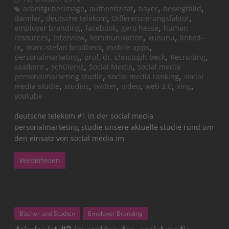
,
,
,
,
arbeitgeberimage
authentizität
bayer
bewegtbild
,
,
,
daimler
deutsche telekom
Differenzierungsfaktor
,
,
,
employer branding
facebook
gero hesse
human
,
,
,
,
resources
Interview
kommunikation
kununu
linked-
,
,
,
in
marc-stefan brodbeck
mobile apps
,
,
,
personalmarketing
prof. dr. christoph beck
Recruiting
,
,
,
saatkorn.
schülervz
Social Media
social media
,
,
personalmarketing studie
social media ranking
social
,
,
,
,
,
,
media studie
studivz
twitter
video
web 2.0
xing
youtube
deutsche telekom #1 in der social media
personalmarketing studie unsere aktuelle studie rund um
den einsatz von social media im
Weiterlesen
Bücher und Studien
Employer Branding