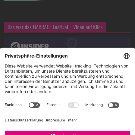
Das war das EMBRACE Festival – Video auf Klick
Über SAATKORN