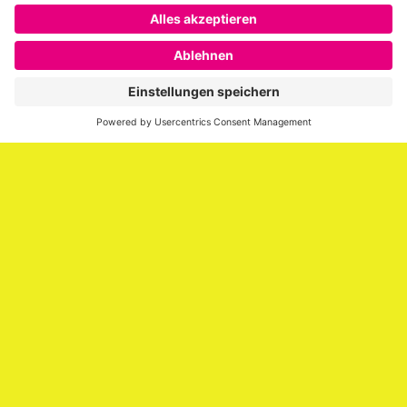
Über SAATKORN
SAATKORN ist der Blog von Gero Hesse. Seit 2009 schreibt
er über die Themen Employer Branding,
Personalmarketing, Recruiting, New Work und Social
Media.
Impressum
Impressum
Datenschutzerklärung
Cookie-Richtlinie (EU)
SAATKORN – der Employer Branding Blog
Werbung auf SAATKORN