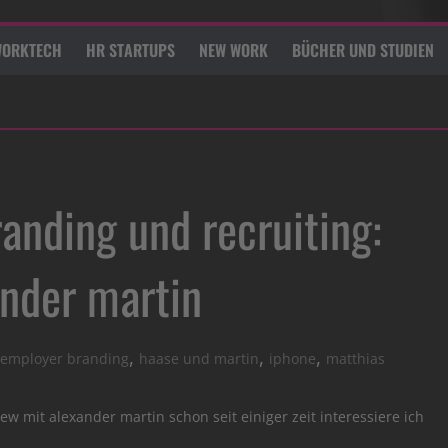
ORKTECH
HR STARTUPS
NEW WORK
BÜCHER UND STUDIEN
anding und recruiting:
ander martin
,
,
,
employer branding
haase und martin
iphone
matthias
w mit alexander martin schon seit einiger zeit interessiere ich