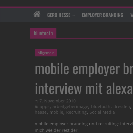
GERO HESSE
EMPLOYER BRANDING
W
bluetooth
Allgemein
mobile employer br
interview mit alex
7. November 2010
,
,
,
,
apps
arbeitgeberimage
bluetooth
dresden
,
,
,
haase
mobile
Recruiting
Social Media
mobile employer branding und recruiting: intervie
mich wie der rest der