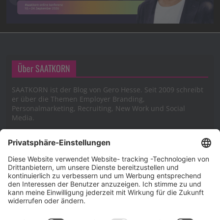
Über SAATKORN
SAATKORN ist der Blog von Gero Hesse. Seit 2009 schreibt
er über die Themen Employer Branding,
Personalmarketing, Recruiting, New Work und Social
Media.
Impressum
Impressum
Datenschutzerklärung