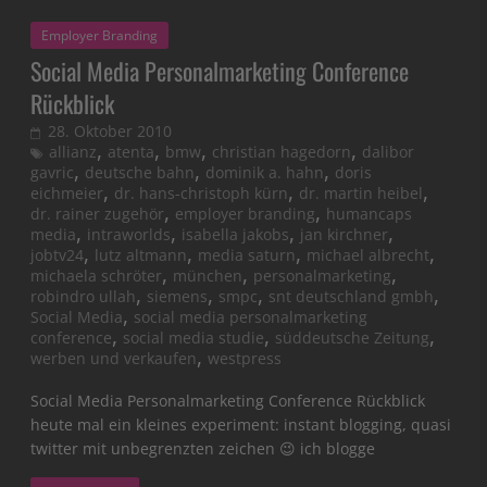
Employer Branding
Social Media Personalmarketing Conference
Rückblick
28. Oktober 2010
,
,
,
,
allianz
atenta
bmw
christian hagedorn
dalibor
,
,
,
gavric
deutsche bahn
dominik a. hahn
doris
,
,
,
eichmeier
dr. hans-christoph kürn
dr. martin heibel
,
,
dr. rainer zugehör
employer branding
humancaps
,
,
,
,
media
intraworlds
isabella jakobs
jan kirchner
,
,
,
,
jobtv24
lutz altmann
media saturn
michael albrecht
,
,
,
michaela schröter
münchen
personalmarketing
,
,
,
,
robindro ullah
siemens
smpc
snt deutschland gmbh
,
Social Media
social media personalmarketing
,
,
,
conference
social media studie
süddeutsche Zeitung
,
werben und verkaufen
westpress
Social Media Personalmarketing Conference Rückblick
heute mal ein kleines experiment: instant blogging, quasi
twitter mit unbegrenzten zeichen 😉 ich blogge