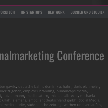
ORKTECH
HR STARTUPS
NEW WORK
BÜCHER UND STUDIEN
onalmarketing Conference
,
,
,
,
ibor gavric
deutsche bahn
dominik a. hahn
doris eichmeier
,
,
,
ainer zugehör
employer branding
humancaps media
,
,
,
,
4
lutz altmann
media saturn
michael albrecht
michaela
,
,
,
,
,
o ullah
siemens
smpc
snt deutschland gmbh
Social Media
,
,
,
ial media studie
süddeutsche Zeitung
werben und verkaufen