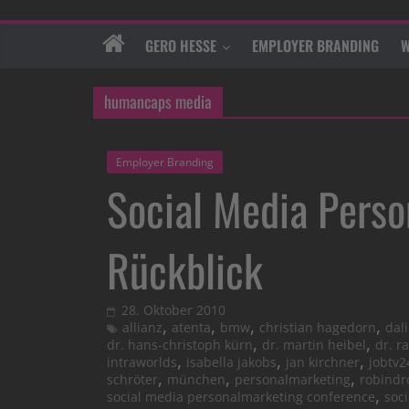
GERO HESSE
EMPLOYER BRANDING
W
humancaps media
Employer Branding
Social Media Pers
Rückblick
28. Oktober 2010
,
,
,
,
allianz
atenta
bmw
christian hagedorn
dal
,
,
dr. hans-christoph kürn
dr. martin heibel
dr. r
,
,
,
intraworlds
isabella jakobs
jan kirchner
jobtv2
,
,
,
schröter
münchen
personalmarketing
robindr
,
social media personalmarketing conference
soc