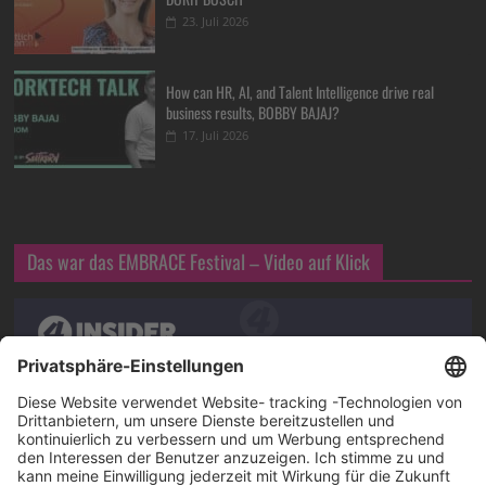
23. Juli 2026
How can HR, AI, and Talent Intelligence drive real
business results, BOBBY BAJAJ?
17. Juli 2026
Das war das EMBRACE Festival – Video auf Klick