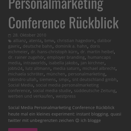
Personalmarketing
Conference Rückblick
28. Oktober 2010
,
,
,
,
allianz
atenta
bmw
christian hagedorn
dalibor
,
,
,
gavric
deutsche bahn
dominik a. hahn
doris
,
,
,
eichmeier
dr. hans-christoph kürn
dr. martin heibel
,
,
dr. rainer zugehör
employer branding
humancaps
,
,
,
,
media
intraworlds
isabella jakobs
jan kirchner
,
,
,
,
jobtv24
lutz altmann
media saturn
michael albrecht
,
,
,
michaela schröter
münchen
personalmarketing
,
,
,
,
robindro ullah
siemens
smpc
snt deutschland gmbh
,
Social Media
social media personalmarketing
,
,
,
conference
social media studie
süddeutsche Zeitung
,
werben und verkaufen
westpress
Social Media Personalmarketing Conference Rückblick
heute mal ein kleines experiment: instant blogging, quasi
twitter mit unbegrenzten zeichen 😉 ich blogge