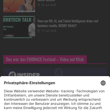
23. Juli 2026
How can HR, AI, and Talent Intelligence drive real
business results, BOBBY BAJAJ?
17. Juli 2026
Das war das EMBRACE Festival – Video auf Klick