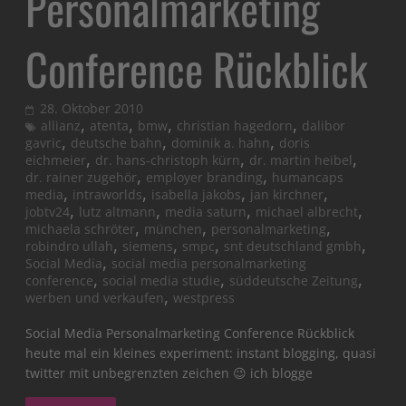
Personalmarketing
Conference Rückblick
28. Oktober 2010
,
,
,
,
allianz
atenta
bmw
christian hagedorn
dalibor
,
,
,
gavric
deutsche bahn
dominik a. hahn
doris
,
,
,
eichmeier
dr. hans-christoph kürn
dr. martin heibel
,
,
dr. rainer zugehör
employer branding
humancaps
,
,
,
,
media
intraworlds
isabella jakobs
jan kirchner
,
,
,
,
jobtv24
lutz altmann
media saturn
michael albrecht
,
,
,
michaela schröter
münchen
personalmarketing
,
,
,
,
robindro ullah
siemens
smpc
snt deutschland gmbh
,
Social Media
social media personalmarketing
,
,
,
conference
social media studie
süddeutsche Zeitung
,
werben und verkaufen
westpress
Social Media Personalmarketing Conference Rückblick
heute mal ein kleines experiment: instant blogging, quasi
twitter mit unbegrenzten zeichen 😉 ich blogge