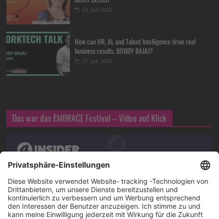
23. Juli 2026
How can HR, AI, and Talent Intelligence drive real
business results, BOBBY BAJAJ?
17. Juli 2026
Das war das EMBRACE Festival – Video auf Klick