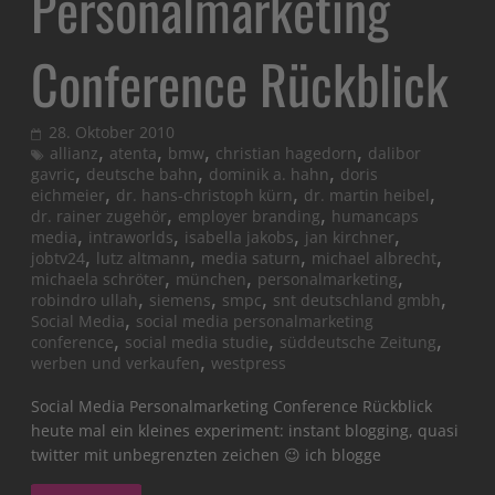
Personalmarketing
Conference Rückblick
28. Oktober 2010
,
,
,
,
allianz
atenta
bmw
christian hagedorn
dalibor
,
,
,
gavric
deutsche bahn
dominik a. hahn
doris
,
,
,
eichmeier
dr. hans-christoph kürn
dr. martin heibel
,
,
dr. rainer zugehör
employer branding
humancaps
,
,
,
,
media
intraworlds
isabella jakobs
jan kirchner
,
,
,
,
jobtv24
lutz altmann
media saturn
michael albrecht
,
,
,
michaela schröter
münchen
personalmarketing
,
,
,
,
robindro ullah
siemens
smpc
snt deutschland gmbh
,
Social Media
social media personalmarketing
,
,
,
conference
social media studie
süddeutsche Zeitung
,
werben und verkaufen
westpress
Social Media Personalmarketing Conference Rückblick
heute mal ein kleines experiment: instant blogging, quasi
twitter mit unbegrenzten zeichen 😉 ich blogge