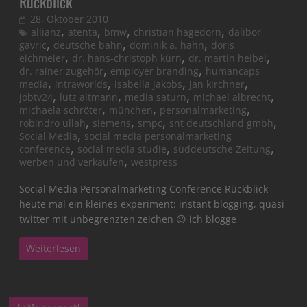
Rückblick
28. Oktober 2010
,
,
,
,
allianz
atenta
bmw
christian hagedorn
dalibor
,
,
,
gavric
deutsche bahn
dominik a. hahn
doris
,
,
,
eichmeier
dr. hans-christoph kürn
dr. martin heibel
,
,
dr. rainer zugehör
employer branding
humancaps
,
,
,
,
media
intraworlds
isabella jakobs
jan kirchner
,
,
,
,
jobtv24
lutz altmann
media saturn
michael albrecht
,
,
,
michaela schröter
münchen
personalmarketing
,
,
,
,
robindro ullah
siemens
smpc
snt deutschland gmbh
,
Social Media
social media personalmarketing
,
,
,
conference
social media studie
süddeutsche Zeitung
,
werben und verkaufen
westpress
Social Media Personalmarketing Conference Rückblick
heute mal ein kleines experiment: instant blogging, quasi
twitter mit unbegrenzten zeichen 😉 ich blogge
Weiterlesen