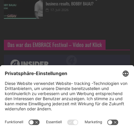
business results, BOBBY BAJAJ?
17. Juli 2026
Das war das EMBRACE Festival – Video auf Klick