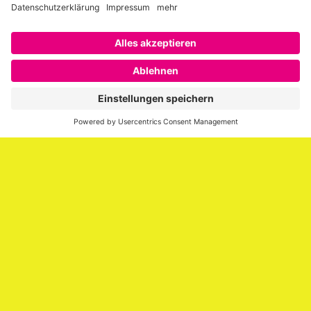
Über SAATKORN
SAATKORN ist der Blog von Gero Hesse. Seit 2009 schreibt
er über die Themen Employer Branding,
Personalmarketing, Recruiting, New Work und Social
Media.
Impressum
Impressum
Datenschutzerklärung
Cookie-Richtlinie (EU)
SAATKORN – der Employer Branding Blog
Werbung auf SAATKORN