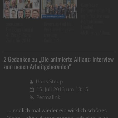
Gap Year:
Personalmarketi
ng Initiative von
Bertelsmann,
saatkorn.
Diversity Fail bei
Henkel,
Bloggogramm #
Versicherungsver
McKinsey, Allianz
4: Persönliche
tretung
Ziele für 2014
Kundler?!
2 Gedanken zu „
Die animierte Allianz: Interview
zum neuen Arbeitgebervideo
“
Hans Steup
15. Juli 2013 um 13:15
Permalink
… endlich mal wieder ein wirklich schönes