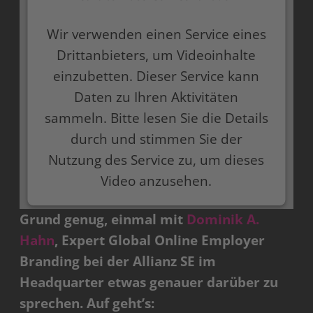
Wir verwenden einen Service eines
Drittanbieters, um Videoinhalte
einzubetten. Dieser Service kann
Daten zu Ihren Aktivitäten
sammeln. Bitte lesen Sie die Details
durch und stimmen Sie der
Nutzung des Service zu, um dieses
Video anzusehen.
Grund genug, einmal mit
Dominik A.
Mehr Informationen
Hahn
, Expert Global Online Employer
Akzeptieren
Branding bei der Allianz SE im
Headquarter etwas genauer darüber zu
powered by
Usercentrics Consent Management
Platform
sprechen. Auf geht’s: