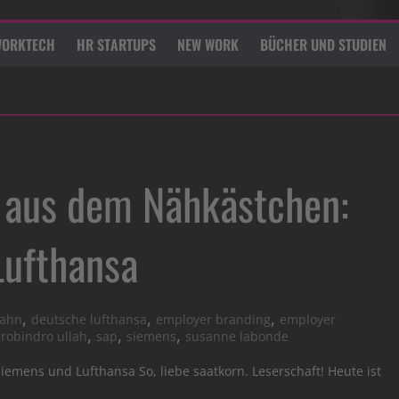
ORKTECH
HR STARTUPS
NEW WORK
BÜCHER UND STUDIEN
 aus dem Nähkästchen:
Lufthansa
,
,
,
bahn
deutsche lufthansa
employer branding
employer
,
,
,
,
robindro ullah
sap
siemens
susanne labonde
mens und Lufthansa So, liebe saatkorn. Leserschaft! Heute ist