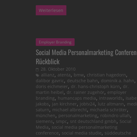
Weiterlesen
Employer Branding
Social Media Personalmarketing Confere
Rückblick
28. Oktober 2010
,
,
,
,
allianz
atenta
bmw
christian hagedorn
,
,
,
dalibor gavric
deutsche bahn
dominik a. hahn
,
,
doris eichmeier
dr. hans-christoph kürn
dr.
,
,
martin heibel
dr. rainer zugehör
employer
,
,
,
branding
humancaps media
intraworlds
isabe
,
,
,
,
jakobs
jan kirchner
jobtv24
lutz altmann
med
,
,
,
saturn
michael albrecht
michaela schröter
,
,
,
münchen
personalmarketing
robindro ullah
,
,
,
siemens
smpc
snt deutschland gmbh
Social
,
Media
social media personalmarketing
,
,
conference
social media studie
süddeutsche