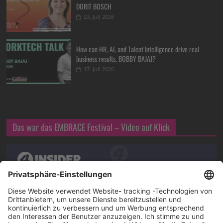
DORIT BOSCH
23. Juli 2026
How can HR, AI, and Talent Intelligence drive real
business results, BOBBY BAJAJ?
17. Juli 2026
Das war das EMBRACE Festival – Video auf Klick