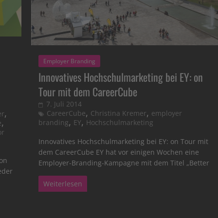
Employer Branding
Innovatives Hochschulmarketing bei EY: on
Tour mit dem CareerCube
7. Juli 2014
,
,
,
CareerCube
Christina Kremer
employer
er
,
,
,
branding
EY
Hochschulmarketing
e
or
Innovatives Hochschulmarketing bei EY: on Tour mit
dem CareerCube EY hat vor einigen Wochen eine
on
Employer-Branding-Kampagne mit dem Titel „Better
eder
Weiterlesen