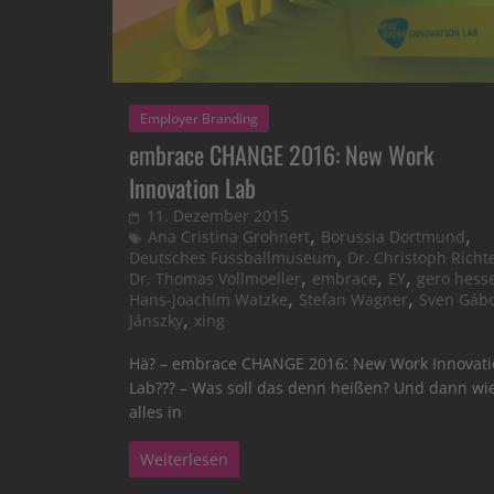
Employer Branding
embrace CHANGE 2016: New Work
Innovation Lab
11. Dezember 2015
,
,
Ana Cristina Grohnert
Borussia Dortmund
,
Deutsches Fussballmuseum
Dr. Christoph Richt
,
,
,
Dr. Thomas Vollmoeller
embrace
EY
gero hess
,
,
Hans-Joachim Watzke
Stefan Wagner
Sven Gáb
,
Jánszky
xing
Hä? – embrace CHANGE 2016: New Work Innovati
Lab??? – Was soll das denn heißen? Und dann wi
alles in
Weiterlesen