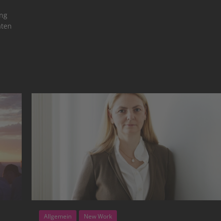
ing
aten
Allgemein
New Work