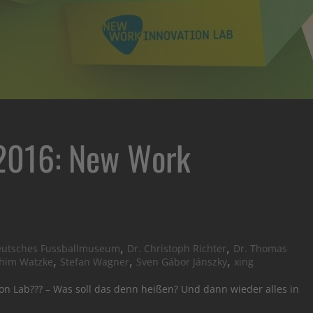
2016: New Work
,
,
utsches Fussballmuseum
Dr. Christoph Richter
Dr. Thomas
,
,
,
chim Watzke
Stefan Wagner
Sven Gábor Jánszky
xing
 Lab??? – Was soll das denn heißen? Und dann wieder alles in