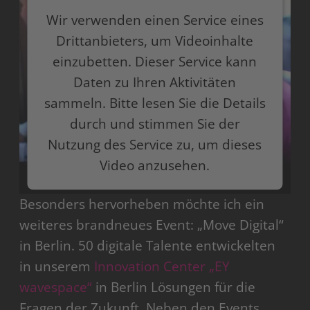
Wir verwenden einen Service eines
Drittanbieters, um Videoinhalte
einzubetten. Dieser Service kann
Daten zu Ihren Aktivitäten
sammeln. Bitte lesen Sie die Details
durch und stimmen Sie der
Nutzung des Service zu, um dieses
Video anzusehen.
Besonders hervorheben möchte ich ein
Mehr Informationen
weiteres brandneues Event: „Move Digital“
Akzeptieren
in Berlin. 50 digitale Talente entwickelten
in unserem
Innovation Center „EY
powered by
Usercentrics Consent Management
Platform
wavespace“
in Berlin Lösungen für die
Fragen der Zukunft. Neben den Events