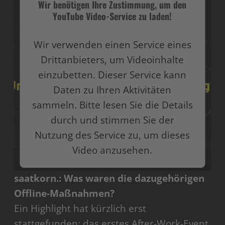
Wir benötigen Ihre Zustimmung, um den
YouTube Video-Service zu laden!
Wir verwenden einen Service eines
Drittanbieters, um Videoinhalte
einzubetten. Dieser Service kann
Daten zu Ihren Aktivitäten
sammeln. Bitte lesen Sie die Details
durch und stimmen Sie der
Nutzung des Service zu, um dieses
Video anzusehen.
saatkorn.: Was waren die dazugehörigen
Mehr Informationen
Offline-Maßnahmen?
Akzeptieren
Ein Highlight hat kürzlich erst
stattgefunden: das erstes After-Work-Event
powered by
Usercentrics Consent Management