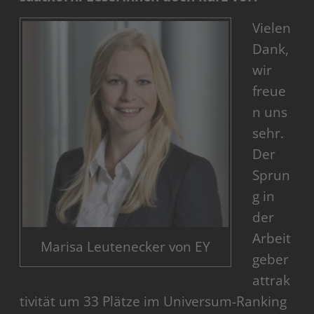
Vielen
Dank,
wir
freue
n uns
sehr.
Der
Sprun
g in
der
Arbeit
Marisa Leutenecker von EY
geber
attrak
tivität um 33 Plätze im Universum-Ranking