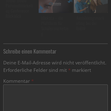
Social Media
Personalmarketi
ng Conference
Rückblick
blicksta – die
Ausbildungsmark
Plattform für
eting bei der
Schülermarketin
EnBW
g
Schreibe einen Kommentar
Deine E-Mail-Adresse wird nicht veröffentlicht.
Erforderliche Felder sind mit
*
markiert
Kommentar
*