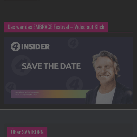
Das war das EMBRACE Festival – Video auf Klick
Über SAATKORN