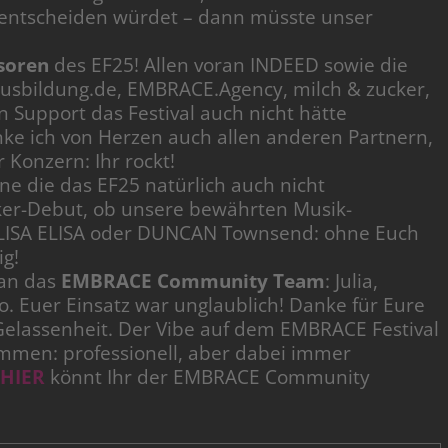
 entscheiden würdet – dann müsste unser
soren
des EF25! Allen voran INDEED sowie die
bildung.de, EMBRACE.Agency, milch & zucker,
n Support das Festival auch nicht hätte
nke ich von Herzen auch allen anderen Partnern,
 Konzern: Ihr rockt!
hne die das EF25 natürlich auch nicht
aker-Debut, ob unsere bewährten Musik-
LISA ELISA oder DUNCAN Townsend: ohne Euch
ig!
 an das
EMBRACE Community Team
: Julia,
o. Euer Einsatz war unglaublich! Danke für Eure
Gelassenheit. Der Vibe auf dem EMBRACE Festival
mmen: professionell, aber dabei immer
HIER
könnt Ihr der EMBRACE Community