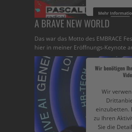
Mehr Informati
A BRAVE NEW WORLD
powered by
Userce
Das war das Motto des EMBRACE Festi
hier in meiner Eröffnungs-Keynote 
Wir benötigen I
Vide
Wir verwen
Drittanbi
einzubetten. 
zu Ihren Aktiv
Sie die Deta