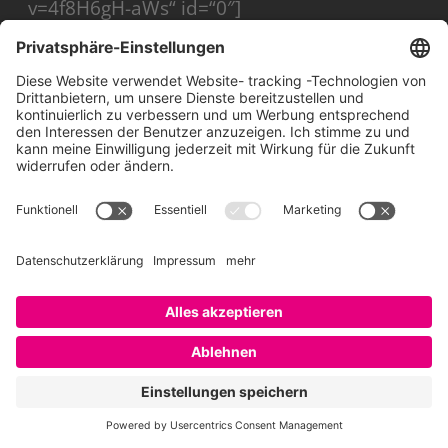
v=4f8H6gH-aWs“ id=“0″]
Noch besser kann man das Thema SGP auf
facebook erleben. Wobei facebook für das
SGP nicht nur ein Image- sondern auch ein
Rekrutierungskanal ist. Auf facebook gibt
es jährlich eine Kampagne, um das
Programm zu bewerben. Eine Kampagne
war „80 days around the world“, wobei an
13 verschiedenen Locations 13 SGP
TeilnehmerInnen 80 Tage lang mit 1
Kamera filmten.
Hier findest Du die Videos
dazu im Siemens Graduate Program
YouTube Kanal.
Eine zweite Kampagne war die Einführung
von Siemens Sektoren (= Business