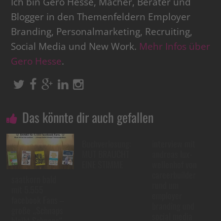
Ich bin Gero Hesse, Macher, Berater und
Blogger in den Themenfeldern Employer
Branding, Personalmarketing, Recruiting,
Social Media und New Work.
Mehr Infos über
Gero Hesse
.
Das könnte dir auch gefallen
Buchverlosung:
interview mit
MUT BRAUCHT
andreas lux-
EINE STIMME
wellenhof von
careerbuilder
saatkorn bald
rund um
mit 5.555
employer
facebook Fans –
branding und
große „Schnaps
social media
bleibt Schnaps“