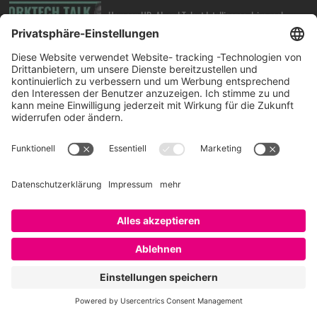
How can HR, AI, and Talent Intelligence drive real
business results, BOBBY BAJAJ?
17. Juli 2026
Das war das EMBRACE Festival – Video auf Klick