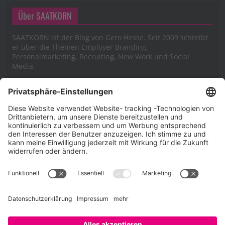
Über SAATKORN
SAATKORN ist der Blog von Gero Hesse. Seit 2009 schreibt
er über die Themen Employer Branding,
Personalmarketing, Recruiting, New Work und Social
Media.
Impressum
Impressum
Datenschutzerklärung
Cookie-Richtlinie (EU)
SAATKORN – der Employer Branding Blog
Werbung auf SAATKORN