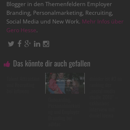
Blogger in den Themenfeldern Employer
Branding, Personalmarketing, Recruiting,
Social Media und New Work.
Mehr Infos über
Gero Hesse
.
Das könnte dir auch gefallen
Talent Attraction
daimler ist #3 im
und Recruiting
ranking der
bei Infineon
„social media
studie 2010“ –
Onboarding,
exklusives
Personalmarketi
interview mit
ng und Employer
daniel loewa
Branding bei
adidas