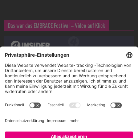
Das war das EMBRACE Festival – Video auf Klick
Über SAATKORN