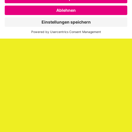
SAATKORN ist der Blog von Gero Hesse. Seit 2009 schreibt
er über die Themen Employer Branding,
Personalmarketing, Recruiting, New Work und Social
Media.
Impressum
Impressum
Datenschutzerklärung
Cookie-Richtlinie (EU)
SAATKORN – der Employer Branding Blog
Werbung auf SAATKORN