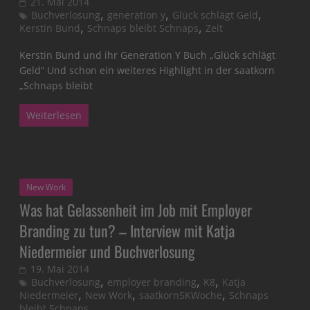
21. Mai 2014
,
,
,
Buchverlosung
generation y
Glück schlägt Geld
,
,
Kerstin Bund
Schnaps bleibt Schnaps
Zeit
Kerstin Bund und ihr Generation Y Buch „Glück schlägt
Geld“ Und schon ein weiteres Highlight in der saatkorn
„Schnaps bleibt
Weiterlesen
New Work
Was hat Gelassenheit im Job mit Employer
Branding zu tun? – Interview mit Katja
Niedermeier und Buchverlosung
19. Mai 2014
,
,
,
Buchverlosung
employer branding
K8
Katja
,
,
,
Niedermeier
New Work
saatkorn5KWoche
Schnaps
bleibt Schnaps