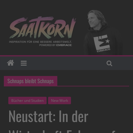
Schnaps bleibt Schnaps
Bücher und Studien
New Work
Neustart: In der