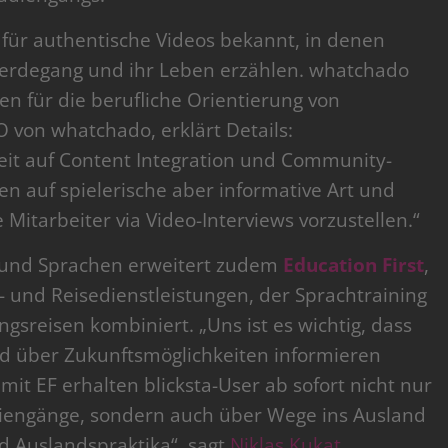
 für authentische Videos bekannt, in denen
Werdegang und ihr Leben erzählen. whatchado
en für die berufliche Orientierung von
O von whatchado, erklärt Details:
eit auf Content Integration und Community-
n auf spielerische aber informative Art und
itarbeiter via Video-Interviews vorzustellen.“
 und Sprachen erweitert zudem
Education First
,
- und Reisedienstleistungen, der Sprachtraining
gsreisen kombiniert. „Uns ist es wichtig, dass
nd über Zukunftsmöglichkeiten informieren
t EF erhalten blicksta-User ab sofort nicht nur
iengänge, sondern auch über Wege ins Ausland
d Auslandspraktika“, sagt
Niklas Kukat
,