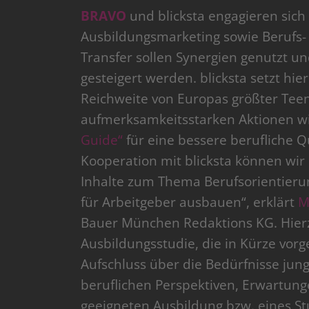
BRAVO
und blicksta engagieren sich 
Ausbildungsmarketing sowie Berufs-
Transfer sollen Synergien genutzt un
gesteigert werden. blicksta setzt hie
Reichweite von Europas größter Teen
aufmerksamkeitsstarken Aktionen wie
Guide“
für eine bessere berufliche Q
Kooperation mit blicksta können wi
Inhalte zum Thema Berufsorientierun
für Arbeitgeber ausbauen“, erklärt
M
Bauer München Redaktions KG. Hierzu
Ausbildungsstudie, die in Kürze vorg
Aufschluss über die Bedürfnisse jung
beruflichen Perspektiven, Erwartun
geeigneten Ausbildung bzw. eines S