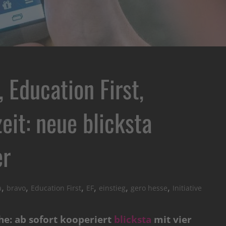
Education First,
zeit: neue blicksta
er
,
,
,
,
,
,
a
bravo
Education First
EF
einstieg
gero hesse
Initiative
he: ab sofort kooperiert
blicksta
mit vier