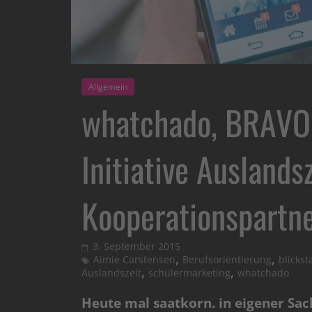
Allgemein
whatchado, BRAVO, 
Initiative Auslands
Kooperationspartn
3. September 2015
,
,
Aimie Carstensen
Berufsorientierung
blickst
,
,
Auslandszeit
schülermarketing
whatchado
Heute mal saatkorn. in eigener Sac