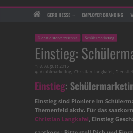
GERO HESSE
EMPLOYER BRANDING
W
Dienstleisterverzeichnis
Schülermarketing
Einstieg: Schülerm
8. August 2015
,
,
Azubimarketing
Christian Langkafel
Dienstlei
Einstieg
: Schülermarketi
Einstieg sind Pioniere im Schülerma
Themenfeld aktiv. Für das saatkorn
Christian Langkafel
, Einstieg Gesch
saatkorn.: Bitte stell Dich und Ein