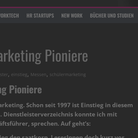
ORKTECH
HR STARTUPS
NEW WORK
BÜCHER UND STUDIEN
arketing Pioniere
,
,
,
ster
einstieg
Messen
schülermarketing
ng Pioniere
rketing. Schon seit 1997 ist Einstieg in diesem
. Dienstleisterverzeichnis konnte ich mit
äftsführer, sprechen. Auf geht’s:
stieg den saatkorn. LeserInnen doch kurz vor.