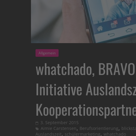
Allgemein
whatchado, BRAVO, 
Initiative Auslands
Kooperationspartn
3. September 2015
,
,
Aimie Carstensen
Berufsorientierung
blickst
,
,
Auslandszeit
schülermarketing
whatchado