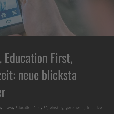
Education First,
zeit: neue blicksta
er
,
,
,
,
,
,
a
bravo
Education First
EF
einstieg
gero hesse
Initiative