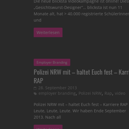
Die neue blicksta Videokampagne ist online! Dies
„Gesichtswurst-Designer“… blicksta ist nun 11
Monate alt, hat > 40.000 registrierte SchülerInne
und
Weiterlesen
Employer Branding
Polizei NRW mit – haltet Euch fest – Karr
RAP
28. September 2013
,
,
,
employer branding
Polizei NRW
Rap
video
Polizei NRW mit – haltet Euch fest – Karriere RAP
Leute, Leute, Leute. Wir haben Ende September
2013. Nach all