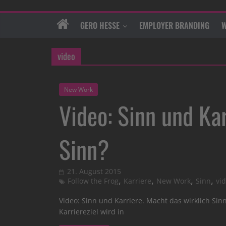
GERO HESSE
EMPLOYER BRANDING
W
video
New Work
Video: Sinn und Kar
Sinn?
21. August 2015
,
,
,
,
Follow the Frog
Karriere
New Work
Sinn
vi
Video: Sinn und Karriere. Macht das wirklich Si
Karriereziel wird in