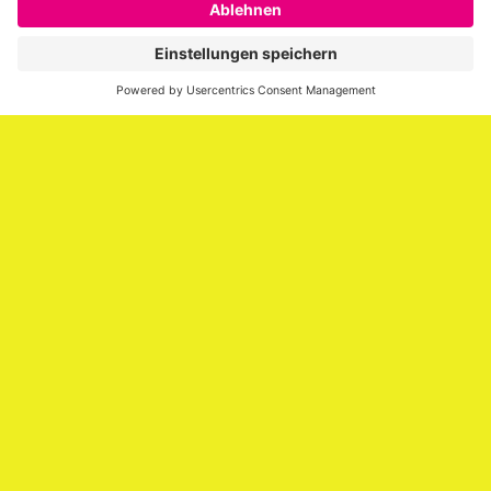
er über die Themen Employer Branding,
Personalmarketing, Recruiting, New Work und Social
Media.
Impressum
Impressum
Datenschutzerklärung
Cookie-Richtlinie (EU)
SAATKORN – der Employer Branding Blog
Werbung auf SAATKORN
Copyright © 2026
SAATKORN