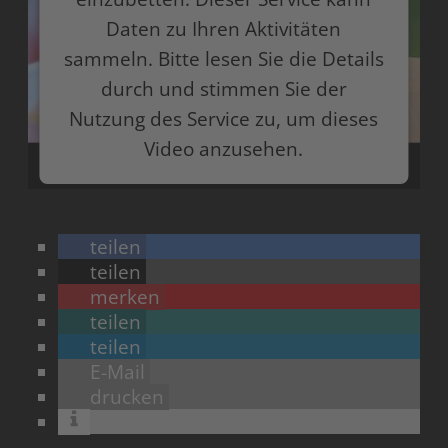
Daten zu Ihren Aktivitäten
sammeln. Bitte lesen Sie die Details
durch und stimmen Sie der
Nutzung des Service zu, um dieses
Video anzusehen.
Mehr Informationen
teilen
Akzeptieren
teilen
merken
powered by
Usercentrics Consent Management
Platform
teilen
teilen
E-Mail
drucken