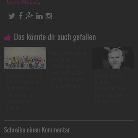
Gero Hesse
.
Das könnte dir auch gefallen
Mitarbeitersuche
per Video –
Interview mit
MovingIMAGE24
NewWork Award
Design Offices
Geschäftsführer
Platz 1: Wie die
und die
Tim Schwenke
12MNKYS
Bedeutung von
Diversität am
Büroarchitektur
Arbeitsplatz
für New Work
leben
Schreibe einen Kommentar