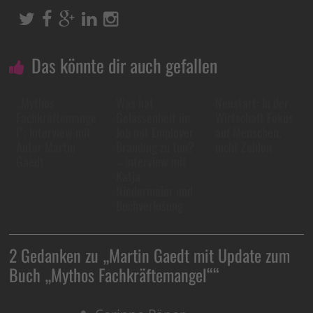
Das könnte dir auch gefallen
„Mythos
Was hat
Neustart: In der
Fachkräftemange
Gelassenheit im
Wirtschaft Fokus
l“: Interview mit
Job mit Employer
auf Menschen,
Autor Martin
Branding zu tun?
nicht Zahlen
Gaedt
– Interview mit
Katja
Niedermeier und
Buchverlosung
2 Gedanken zu „
Martin Gaedt mit Update zum
Buch „Mythos Fachkräftemangel“
“