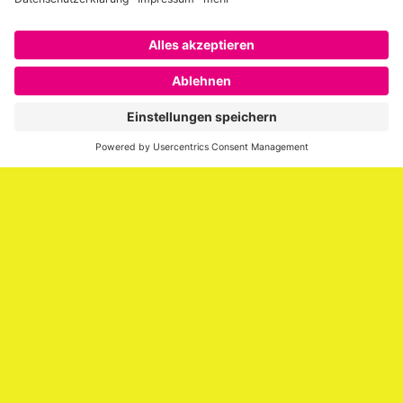
Über SAATKORN
SAATKORN ist der Blog von Gero Hesse. Seit 2009 schreibt
er über die Themen Employer Branding,
Personalmarketing, Recruiting, New Work und Social
Media.
Impressum
Impressum
Datenschutzerklärung
Cookie-Richtlinie (EU)
SAATKORN – der Employer Branding Blog
Werbung auf SAATKORN