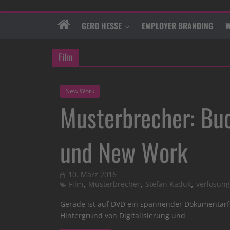
GERO HESSE
EMPLOYER BRANDING
W
Film
New Work
Musterbrecher: Bu
und New Work
10. März 2016
,
,
,
Film
Musterbrecher
Stefan Kaduk
verlosung
Gerade ist auf DVD ein spannender Dokumentarfi
Hintergrund von Digitalisierung und